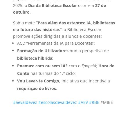
2025, o
Dia da Biblioteca Escolar
ocorre a
27 de
outubro
.
Sob o mote
“Para além das estantes: IA, bibliotecas
e o futuro das histórias”
, a Biblioteca Escolar
promove ações dirigidas a alunos e docentes:
ACD “Ferramentas da IA para Docentes”;
Formação de Utilizadores
numa perspetiva de
biblioteca híbrida
;
Poemas: com ou sem IA?
com o
EpopeIA
;
Hora do
Conto
nas turmas do 1.º ciclo;
Vou Levar-te Comigo
, iniciativa que incentiva a
requisição de livros
.
#aevaldevez
#escolasdevaldevez
#AEV
#RBE
#MIBE