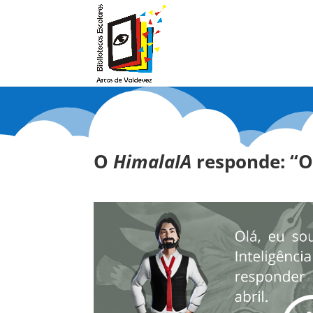
O
HimalaIA
responde: “O