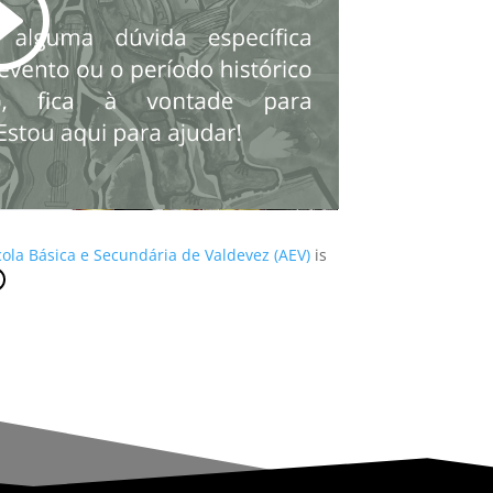
cola Básica e Secundária de Valdevez (AEV)
is