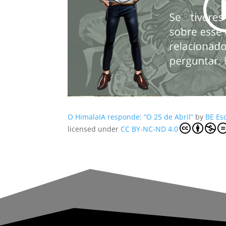
O HimalaIA responde: “O 25 de Abril”
by
BE Es
licensed under
CC BY-NC-ND 4.0